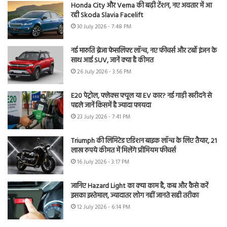
Honda City और Verna की बढ़ी टेंशन, नए अवतार में आ
रही Skoda Slavia Facelift
30 July 2026 - 7:48 PM
नई मारुति ब्रेजा फेसलिफ्ट लॉन्च, नए फीचर्स और टर्बो इंजन के
साथ आई SUV, जानें क्या है कीमत
26 July 2026 - 3:56 PM
E20 पेट्रोल, फ्लेक्स फ्यूल या EV कार? नई गाड़ी खरीदने से
पहले जानें किसमें है ज्यादा फायदा
23 July 2026 - 7:41 PM
Triumph की लिमिटेड एडिशन बाइक लॉन्च के लिए तैयार, 21
लाख रुपये कीमत में मिलेंगे प्रीमियम फीचर्स
16 July 2026 - 3:17 PM
जानिए Hazard Light का क्या काम है, कब और कैसे करें
इसका इस्तेमाल, ज्यादातर लोग नहीं जानते सही तरीका
12 July 2026 - 6:14 PM