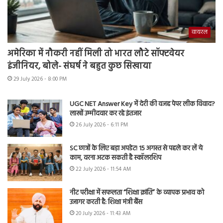
वायरल
अमेरिका में नौकरी नहीं मिली तो भारत लौटे सॉफ्टवेयर
इंजीनियर, बोले- संघर्ष ने बहुत कुछ सिखाया
29 July 2026 - 8:00 PM
UGC NET Answer Key में देरी की वजह पेपर लीक विवाद?
लाखों उम्मीदवार कर रहे इंतजार
26 July 2026 - 6:11 PM
SC छात्रों के लिए बड़ा अपडेट! 15 अगस्त से पहले कर लें ये
काम, वरना अटक सकती है स्कॉलरशिप
22 July 2026 - 11:54 AM
नीट परीक्षा में सफलता “शिक्षा क्रांति” के व्यापक प्रभाव को
उजागर करती है: शिक्षा मंत्री बैंस
20 July 2026 - 11:43 AM