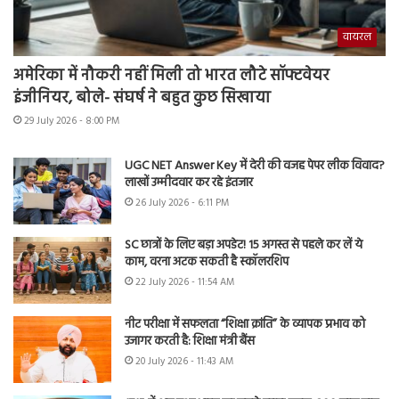
वायरल
अमेरिका में नौकरी नहीं मिली तो भारत लौटे सॉफ्टवेयर
इंजीनियर, बोले- संघर्ष ने बहुत कुछ सिखाया
29 July 2026 - 8:00 PM
UGC NET Answer Key में देरी की वजह पेपर लीक विवाद?
लाखों उम्मीदवार कर रहे इंतजार
26 July 2026 - 6:11 PM
SC छात्रों के लिए बड़ा अपडेट! 15 अगस्त से पहले कर लें ये
काम, वरना अटक सकती है स्कॉलरशिप
22 July 2026 - 11:54 AM
नीट परीक्षा में सफलता “शिक्षा क्रांति” के व्यापक प्रभाव को
उजागर करती है: शिक्षा मंत्री बैंस
20 July 2026 - 11:43 AM