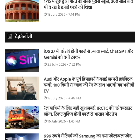
1715 में शुरू हुआ भारत का सबसे पुराना स्कूल, 300 साल बाद
भी दे रहा है हजारों छात्रों को शिक्षा
19 July 2026 - 7:14 PM
टेक्नोलॉजी
iOS 27 में नई Siri होगी पहले से ज्यादा स्मार्ट, ChatGPT और
Gemini को देगी टक्कर
25 July 2026 - 7:52 PM
Audi और Apple के पूर्व डिजाइनरों ने बनाई लग्जरी इलेक्ट्रिक
बग्गी, 100 किमी से ज्यादा की रेंज के साथ आएगी यह अनोखी
EV
19 July 2026 - 4:48 PM
रेल यात्रियों के लिए बड़ी खुशखबरी, IRCTC की नई वेबसाइट
लॉन्च, टिकट बुकिंग होगी पहले से आसान और तेज
16 July 2026 - 1:45 PM
999 रुपये में रिजर्व करें Samsung का नया फोल्डेबल फोन,