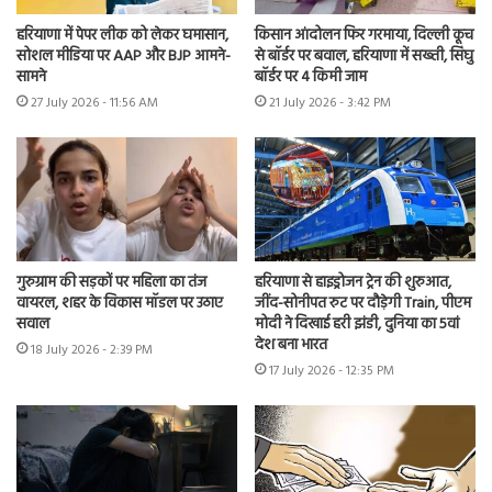
हरियाणा में पेपर लीक को लेकर घमासान,
किसान आंदोलन फिर गरमाया, दिल्ली कूच
सोशल मीडिया पर AAP और BJP आमने-
से बॉर्डर पर बवाल, हरियाणा में सख्ती, सिंघु
सामने
बॉर्डर पर 4 किमी जाम
27 July 2026 - 11:56 AM
21 July 2026 - 3:42 PM
गुरुग्राम की सड़कों पर महिला का तंज
हरियाणा से हाइड्रोजन ट्रेन की शुरुआत,
वायरल, शहर के विकास मॉडल पर उठाए
जींद-सोनीपत रुट पर दौड़ेगी Train, पीएम
सवाल
मोदी ने दिखाई हरी झंडी, दुनिया का 5वां
देश बना भारत
18 July 2026 - 2:39 PM
17 July 2026 - 12:35 PM