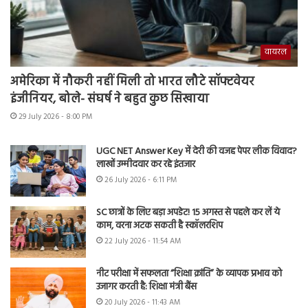
वायरल
अमेरिका में नौकरी नहीं मिली तो भारत लौटे सॉफ्टवेयर
इंजीनियर, बोले- संघर्ष ने बहुत कुछ सिखाया
29 July 2026 - 8:00 PM
UGC NET Answer Key में देरी की वजह पेपर लीक विवाद?
लाखों उम्मीदवार कर रहे इंतजार
26 July 2026 - 6:11 PM
SC छात्रों के लिए बड़ा अपडेट! 15 अगस्त से पहले कर लें ये
काम, वरना अटक सकती है स्कॉलरशिप
22 July 2026 - 11:54 AM
नीट परीक्षा में सफलता “शिक्षा क्रांति” के व्यापक प्रभाव को
उजागर करती है: शिक्षा मंत्री बैंस
20 July 2026 - 11:43 AM