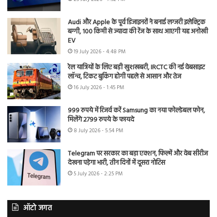
Audi और Apple के पूर्व डिजाइनरों ने बनाई लग्जरी इलेक्ट्रिक
बग्गी, 100 किमी से ज्यादा की रेंज के साथ आएगी यह अनोखी
EV
19 July 2026 - 4:48 PM
रेल यात्रियों के लिए बड़ी खुशखबरी, IRCTC की नई वेबसाइट
लॉन्च, टिकट बुकिंग होगी पहले से आसान और तेज
16 July 2026 - 1:45 PM
999 रुपये में रिजर्व करें Samsung का नया फोल्डेबल फोन,
मिलेंगे 2799 रुपये के फायदे
8 July 2026 - 5:54 PM
Telegram पर सरकार का बड़ा एक्शन, फिल्में और वेब सीरीज
देखना पड़ेगा भारी, तीन दिनों में दूसरा नोटिस
5 July 2026 - 2:25 PM
ऑटो जगत