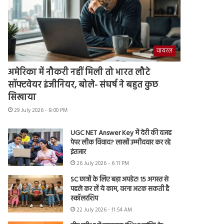
वायरल
अमेरिका में नौकरी नहीं मिली तो भारत लौटे
सॉफ्टवेयर इंजीनियर, बोले- संघर्ष ने बहुत कुछ
सिखाया
29 July 2026 - 8:00 PM
UGC NET Answer Key में देरी की वजह
पेपर लीक विवाद? लाखों उम्मीदवार कर रहे
इंतजार
26 July 2026 - 6:11 PM
SC छात्रों के लिए बड़ा अपडेट! 15 अगस्त से
पहले कर लें ये काम, वरना अटक सकती है
स्कॉलरशिप
22 July 2026 - 11:54 AM