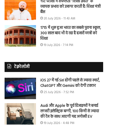
नीट परीक्षा में सफलता “शिक्षा क्रांति” के
व्यापक प्रभाव को उजागर करती है: शिक्षा मंत्री
बैंस
20 July 2026 - 11:43 AM
1715 में शुरू हुआ भारत का सबसे पुराना स्कूल,
300 साल बाद भी दे रहा है हजारों छात्रों को
शिक्षा
19 July 2026 - 7:14 PM
टेक्नोलॉजी
iOS 27 में नई Siri होगी पहले से ज्यादा स्मार्ट,
ChatGPT और Gemini को देगी टक्कर
25 July 2026 - 7:52 PM
Audi और Apple के पूर्व डिजाइनरों ने बनाई
लग्जरी इलेक्ट्रिक बग्गी, 100 किमी से ज्यादा
की रेंज के साथ आएगी यह अनोखी EV
19 July 2026 - 4:48 PM