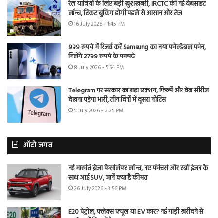
रेल यात्रियों के लिए बड़ी खुशखबरी, IRCTC की नई वेबसाइट
लॉन्च, टिकट बुकिंग होगी पहले से आसान और तेज
16 July 2026 - 1:45 PM
999 रुपये में रिजर्व करें Samsung का नया फोल्डेबल फोन,
मिलेंगे 2799 रुपये के फायदे
8 July 2026 - 5:54 PM
Telegram पर सरकार का बड़ा एक्शन, फिल्में और वेब सीरीज
देखना पड़ेगा भारी, तीन दिनों में दूसरा नोटिस
5 July 2026 - 2:25 PM
ऑटो जगत
नई मारुति ब्रेजा फेसलिफ्ट लॉन्च, नए फीचर्स और टर्बो इंजन के
साथ आई SUV, जानें क्या है कीमत
26 July 2026 - 3:56 PM
E20 पेट्रोल, फ्लेक्स फ्यूल या EV कार? नई गाड़ी खरीदने से