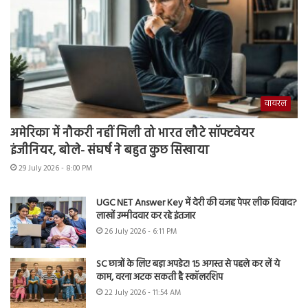
वायरल
अमेरिका में नौकरी नहीं मिली तो भारत लौटे सॉफ्टवेयर
इंजीनियर, बोले- संघर्ष ने बहुत कुछ सिखाया
29 July 2026 - 8:00 PM
UGC NET Answer Key में देरी की वजह पेपर लीक विवाद?
लाखों उम्मीदवार कर रहे इंतजार
26 July 2026 - 6:11 PM
SC छात्रों के लिए बड़ा अपडेट! 15 अगस्त से पहले कर लें ये
काम, वरना अटक सकती है स्कॉलरशिप
22 July 2026 - 11:54 AM