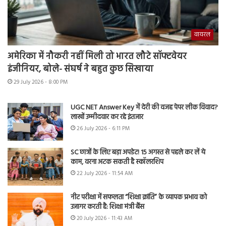
वायरल
अमेरिका में नौकरी नहीं मिली तो भारत लौटे सॉफ्टवेयर
इंजीनियर, बोले- संघर्ष ने बहुत कुछ सिखाया
29 July 2026 - 8:00 PM
UGC NET Answer Key में देरी की वजह पेपर लीक विवाद?
लाखों उम्मीदवार कर रहे इंतजार
26 July 2026 - 6:11 PM
SC छात्रों के लिए बड़ा अपडेट! 15 अगस्त से पहले कर लें ये
काम, वरना अटक सकती है स्कॉलरशिप
22 July 2026 - 11:54 AM
नीट परीक्षा में सफलता “शिक्षा क्रांति” के व्यापक प्रभाव को
उजागर करती है: शिक्षा मंत्री बैंस
20 July 2026 - 11:43 AM