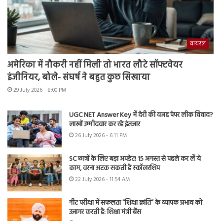
वायरल
अमेरिका में नौकरी नहीं मिली तो भारत लौटे सॉफ्टवेयर
इंजीनियर, बोले- संघर्ष ने बहुत कुछ सिखाया
29 July 2026 - 8:00 PM
UGC NET Answer Key में देरी की वजह पेपर लीक विवाद?
लाखों उम्मीदवार कर रहे इंतजार
26 July 2026 - 6:11 PM
SC छात्रों के लिए बड़ा अपडेट! 15 अगस्त से पहले कर लें ये
काम, वरना अटक सकती है स्कॉलरशिप
22 July 2026 - 11:54 AM
नीट परीक्षा में सफलता “शिक्षा क्रांति” के व्यापक प्रभाव को
उजागर करती है: शिक्षा मंत्री बैंस