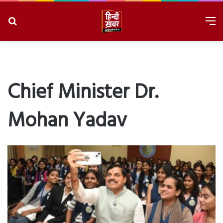
Search
M
for
8/6/2026, 6:26:11 PM
Chief Minister Dr.
Mohan Yadav