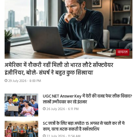
वायरल
अमेरिका में नौकरी नहीं मिली तो भारत लौटे सॉफ्टवेयर
इंजीनियर, बोले- संघर्ष ने बहुत कुछ सिखाया
29 July 2026 - 8:00 PM
UGC NET Answer Key में देरी की वजह पेपर लीक विवाद?
लाखों उम्मीदवार कर रहे इंतजार
26 July 2026 - 6:11 PM
SC छात्रों के लिए बड़ा अपडेट! 15 अगस्त से पहले कर लें ये
काम, वरना अटक सकती है स्कॉलरशिप
22 July 2026 - 11:54 AM