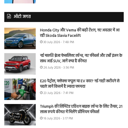
ऑटो जगत
Honda City और Verna की बढ़ी टेंशन, नए अवतार में आ
रही Skoda Slavia Facelift
30 July 2026 - 7:48 PM
नई मारुति ब्रेजा फेसलिफ्ट लॉन्च, नए फीचर्स और टर्बो इंजन के
साथ आई SUV, जानें क्या है कीमत
26 July 2026 - 3:56 PM
E20 पेट्रोल, फ्लेक्स फ्यूल या EV कार? नई गाड़ी खरीदने से
पहले जानें किसमें है ज्यादा फायदा
23 July 2026 - 7:41 PM
Triumph की लिमिटेड एडिशन बाइक लॉन्च के लिए तैयार, 21
लाख रुपये कीमत में मिलेंगे प्रीमियम फीचर्स
16 July 2026 - 3:17 PM