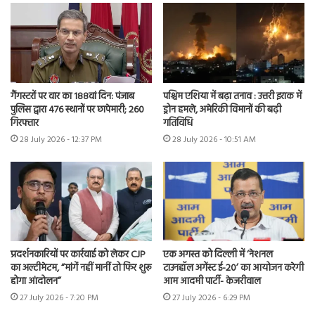
गैंगस्टरों पर वार का 188वां दिन: पंजाब
पश्चिम एशिया में बढ़ा तनाव : उत्तरी इराक में
पुलिस द्वारा 476 स्थानों पर छापेमारी; 260
ड्रोन हमले, अमेरिकी विमानों की बढ़ी
गिरफ्तार
गतिविधि
28 July 2026 - 12:37 PM
28 July 2026 - 10:51 AM
प्रदर्शनकारियों पर कार्रवाई को लेकर CJP
एक अगस्त को दिल्ली में ‘नेशनल
का अल्टीमेटम, “मांगें नहीं मानीं तो फिर शुरू
टाउनहॉल अगेंस्ट ई-20’ का आयोजन करेगी
होगा आंदोलन”
आम आदमी पार्टी- केजरीवाल
27 July 2026 - 7:20 PM
27 July 2026 - 6:29 PM