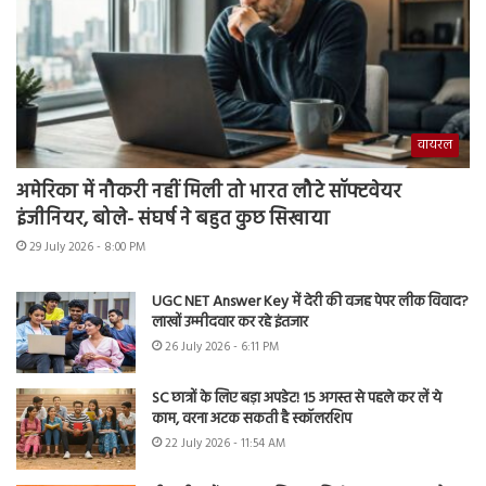
वायरल
अमेरिका में नौकरी नहीं मिली तो भारत लौटे सॉफ्टवेयर
इंजीनियर, बोले- संघर्ष ने बहुत कुछ सिखाया
29 July 2026 - 8:00 PM
UGC NET Answer Key में देरी की वजह पेपर लीक विवाद?
लाखों उम्मीदवार कर रहे इंतजार
26 July 2026 - 6:11 PM
SC छात्रों के लिए बड़ा अपडेट! 15 अगस्त से पहले कर लें ये
काम, वरना अटक सकती है स्कॉलरशिप
22 July 2026 - 11:54 AM