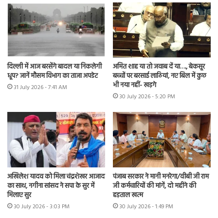
दिल्ली में आज बरसेंगे बादल या निकलेगी
अमित शाह या तो जवाब दें या…., बेकसूर
धूप? जानें मौसम विभाग का ताजा अपडेट
बच्चों पर बरसाई लाठियां, नए बिल में कुछ
भी नया नहीं- खड़गे
31 July 2026 - 7:41 AM
30 July 2026 - 5:20 PM
अखिलेश यादव को मिला चंद्रशेखर आजाद
पंजाब सरकार ने मानी मनरेगा/वीबी जी राम
का साथ, नगीना सांसद ने सपा के सुर में
जी कर्मचारियों की मांगें, दो महीने की
मिलाए सुर
हड़ताल खत्म
30 July 2026 - 3:03 PM
30 July 2026 - 1:49 PM