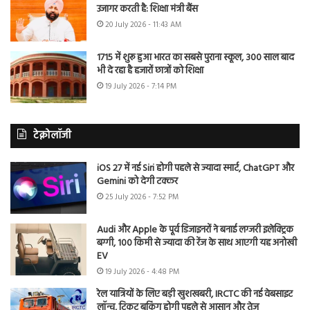
उजागर करती है: शिक्षा मंत्री बैंस
20 July 2026 - 11:43 AM
1715 में शुरू हुआ भारत का सबसे पुराना स्कूल, 300 साल बाद
भी दे रहा है हजारों छात्रों को शिक्षा
19 July 2026 - 7:14 PM
टेक्नोलॉजी
iOS 27 में नई Siri होगी पहले से ज्यादा स्मार्ट, ChatGPT और
Gemini को देगी टक्कर
25 July 2026 - 7:52 PM
Audi और Apple के पूर्व डिजाइनरों ने बनाई लग्जरी इलेक्ट्रिक
बग्गी, 100 किमी से ज्यादा की रेंज के साथ आएगी यह अनोखी
EV
19 July 2026 - 4:48 PM
रेल यात्रियों के लिए बड़ी खुशखबरी, IRCTC की नई वेबसाइट
लॉन्च, टिकट बुकिंग होगी पहले से आसान और तेज