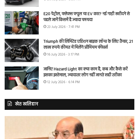
E20 पेट्रोल, फ्लेक्स फ्यूल या EV कार? नई गाड़ी खरीदने से
पहले जानें किसमें है ज्यादा फायदा
23 July 2026 - 7:41 PM
Triumph की लिमिटेड एडिशन बाइक लॉन्च के लिए तैयार, 21
लाख रुपये कीमत में मिलेंगे प्रीमियम फीचर्स
16 July 2026 - 3:17 PM
जानिए Hazard Light का क्या काम है, कब और कैसे करें
इसका इस्तेमाल, ज्यादातर लोग नहीं जानते सही तरीका
12 July 2026 - 6:14 PM
खेत खलिहान