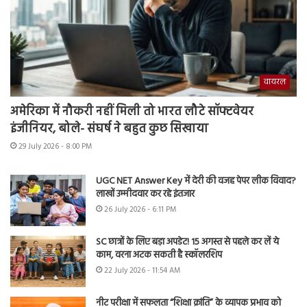
वायरल
अमेरिका में नौकरी नहीं मिली तो भारत लौटे सॉफ्टवेयर
इंजीनियर, बोले- संघर्ष ने बहुत कुछ सिखाया
29 July 2026 - 8:00 PM
UGC NET Answer Key में देरी की वजह पेपर लीक विवाद?
लाखों उम्मीदवार कर रहे इंतजार
26 July 2026 - 6:11 PM
SC छात्रों के लिए बड़ा अपडेट! 15 अगस्त से पहले कर लें ये
काम, वरना अटक सकती है स्कॉलरशिप
22 July 2026 - 11:54 AM
नीट परीक्षा में सफलता “शिक्षा क्रांति” के व्यापक प्रभाव को