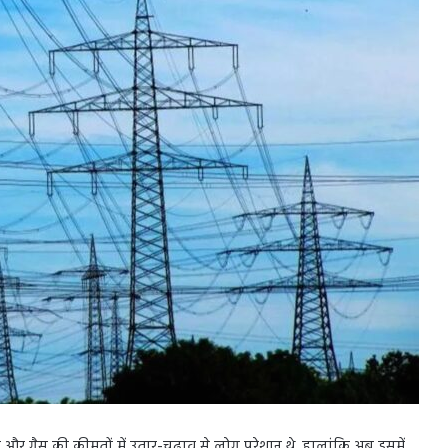
और गैस की कीमतों में उतार-चढ़ाव से लोग परेशान थे, हालांकि अब इसमें