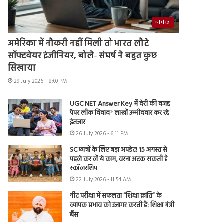
वायरल
अमेरिका में नौकरी नहीं मिली तो भारत लौटे
सॉफ्टवेयर इंजीनियर, बोले- संघर्ष ने बहुत कुछ
सिखाया
29 July 2026 - 8:00 PM
UGC NET Answer Key में देरी की वजह
पेपर लीक विवाद? लाखों उम्मीदवार कर रहे
इंतजार
26 July 2026 - 6:11 PM
SC छात्रों के लिए बड़ा अपडेट! 15 अगस्त से
पहले कर लें ये काम, वरना अटक सकती है
स्कॉलरशिप
22 July 2026 - 11:54 AM
नीट परीक्षा में सफलता “शिक्षा क्रांति” के
व्यापक प्रभाव को उजागर करती है: शिक्षा मंत्री
बैंस