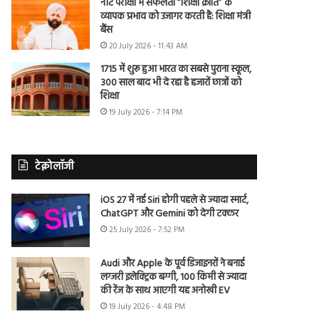
नीट परीक्षा में सफलता “शिक्षा क्रांति” के
व्यापक प्रभाव को उजागर करती है: शिक्षा मंत्री
बैंस
20 July 2026 - 11:43 AM
1715 में शुरू हुआ भारत का सबसे पुराना स्कूल,
300 साल बाद भी दे रहा है हजारों छात्रों को
शिक्षा
19 July 2026 - 7:14 PM
टेक्नोलॉजी
iOS 27 में नई Siri होगी पहले से ज्यादा स्मार्ट,
ChatGPT और Gemini को देगी टक्कर
25 July 2026 - 7:52 PM
Audi और Apple के पूर्व डिजाइनरों ने बनाई
लग्जरी इलेक्ट्रिक बग्गी, 100 किमी से ज्यादा
की रेंज के साथ आएगी यह अनोखी EV
19 July 2026 - 4:48 PM