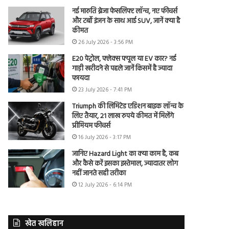
नई मारुति ब्रेजा फेसलिफ्ट लॉन्च, नए फीचर्स
और टर्बो इंजन के साथ आई SUV, जानें क्या है
कीमत
26 July 2026 - 3:56 PM
E20 पेट्रोल, फ्लेक्स फ्यूल या EV कार? नई
गाड़ी खरीदने से पहले जानें किसमें है ज्यादा
फायदा
23 July 2026 - 7:41 PM
Triumph की लिमिटेड एडिशन बाइक लॉन्च के
लिए तैयार, 21 लाख रुपये कीमत में मिलेंगे
प्रीमियम फीचर्स
16 July 2026 - 3:17 PM
जानिए Hazard Light का क्या काम है, कब
और कैसे करें इसका इस्तेमाल, ज्यादातर लोग
नहीं जानते सही तरीका
12 July 2026 - 6:14 PM
खेत खलिहान