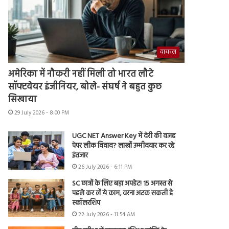
वायरल
अमेरिका में नौकरी नहीं मिली तो भारत लौटे
सॉफ्टवेयर इंजीनियर, बोले- संघर्ष ने बहुत कुछ
सिखाया
29 July 2026 - 8:00 PM
UGC NET Answer Key में देरी की वजह
पेपर लीक विवाद? लाखों उम्मीदवार कर रहे
इंतजार
26 July 2026 - 6:11 PM
SC छात्रों के लिए बड़ा अपडेट! 15 अगस्त से
पहले कर लें ये काम, वरना अटक सकती है
स्कॉलरशिप
22 July 2026 - 11:54 AM