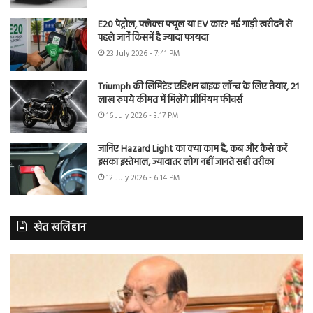
E20 पेट्रोल, फ्लेक्स फ्यूल या EV कार? नई गाड़ी खरीदने से
पहले जानें किसमें है ज्यादा फायदा
23 July 2026 - 7:41 PM
Triumph की लिमिटेड एडिशन बाइक लॉन्च के लिए तैयार, 21
लाख रुपये कीमत में मिलेंगे प्रीमियम फीचर्स
16 July 2026 - 3:17 PM
जानिए Hazard Light का क्या काम है, कब और कैसे करें
इसका इस्तेमाल, ज्यादातर लोग नहीं जानते सही तरीका
12 July 2026 - 6:14 PM
खेत खलिहान