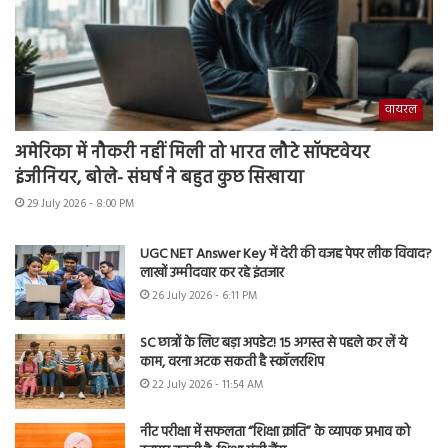
वायरल
अमेरिका में नौकरी नहीं मिली तो भारत लौटे सॉफ्टवेयर
इंजीनियर, बोले- संघर्ष ने बहुत कुछ सिखाया
29 July 2026 - 8:00 PM
UGC NET Answer Key में देरी की वजह पेपर लीक विवाद?
लाखों उम्मीदवार कर रहे इंतजार
26 July 2026 - 6:11 PM
SC छात्रों के लिए बड़ा अपडेट! 15 अगस्त से पहले कर लें ये
काम, वरना अटक सकती है स्कॉलरशिप
22 July 2026 - 11:54 AM
नीट परीक्षा में सफलता “शिक्षा क्रांति” के व्यापक प्रभाव को