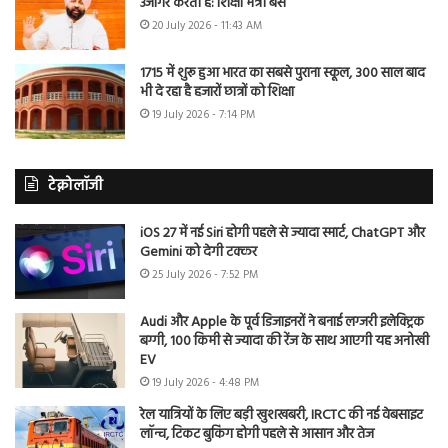
उजागर करती है: शिक्षा मंत्री बैंस
20 July 2026 - 11:43 AM
1715 में शुरू हुआ भारत का सबसे पुराना स्कूल, 300 साल बाद
भी दे रहा है हजारों छात्रों को शिक्षा
19 July 2026 - 7:14 PM
टेक्नोलॉजी
iOS 27 में नई Siri होगी पहले से ज्यादा स्मार्ट, ChatGPT और
Gemini को देगी टक्कर
25 July 2026 - 7:52 PM
Audi और Apple के पूर्व डिजाइनरों ने बनाई लग्जरी इलेक्ट्रिक
बग्गी, 100 किमी से ज्यादा की रेंज के साथ आएगी यह अनोखी
EV
19 July 2026 - 4:48 PM
रेल यात्रियों के लिए बड़ी खुशखबरी, IRCTC की नई वेबसाइट
लॉन्च, टिकट बुकिंग होगी पहले से आसान और तेज