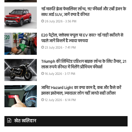
नई मारुति ब्रेजा फेसलिफ्ट लॉन्च, नए फीचर्स और टर्बो इंजन के
साथ आई SUV, जानें क्या है कीमत
26 July 2026 - 3:56 PM
E20 पेट्रोल, फ्लेक्स फ्यूल या EV कार? नई गाड़ी खरीदने से
पहले जानें किसमें है ज्यादा फायदा
23 July 2026 - 7:41 PM
Triumph की लिमिटेड एडिशन बाइक लॉन्च के लिए तैयार, 21
लाख रुपये कीमत में मिलेंगे प्रीमियम फीचर्स
16 July 2026 - 3:17 PM
जानिए Hazard Light का क्या काम है, कब और कैसे करें
इसका इस्तेमाल, ज्यादातर लोग नहीं जानते सही तरीका
12 July 2026 - 6:14 PM
खेत खलिहान