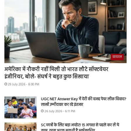
वायरल
अमेरिका में नौकरी नहीं मिली तो भारत लौटे सॉफ्टवेयर
इंजीनियर, बोले- संघर्ष ने बहुत कुछ सिखाया
29 July 2026 - 8:00 PM
UGC NET Answer Key में देरी की वजह पेपर लीक विवाद?
लाखों उम्मीदवार कर रहे इंतजार
26 July 2026 - 6:11 PM
SC छात्रों के लिए बड़ा अपडेट! 15 अगस्त से पहले कर लें ये
काम, वरना अटक सकती है स्कॉलरशिप