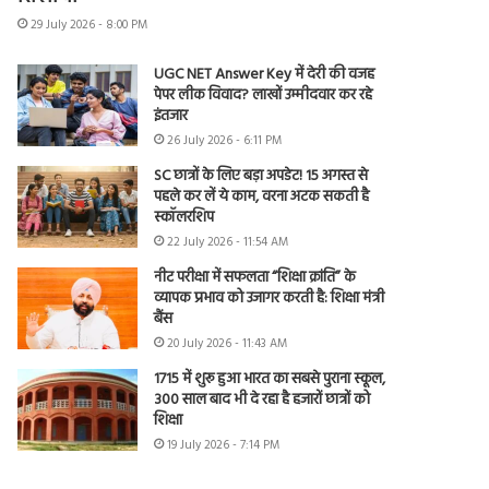
29 July 2026 - 8:00 PM
UGC NET Answer Key में देरी की वजह
पेपर लीक विवाद? लाखों उम्मीदवार कर रहे
इंतजार
26 July 2026 - 6:11 PM
SC छात्रों के लिए बड़ा अपडेट! 15 अगस्त से
पहले कर लें ये काम, वरना अटक सकती है
स्कॉलरशिप
22 July 2026 - 11:54 AM
नीट परीक्षा में सफलता “शिक्षा क्रांति” के
व्यापक प्रभाव को उजागर करती है: शिक्षा मंत्री
बैंस
20 July 2026 - 11:43 AM
1715 में शुरू हुआ भारत का सबसे पुराना स्कूल,
300 साल बाद भी दे रहा है हजारों छात्रों को
शिक्षा
19 July 2026 - 7:14 PM