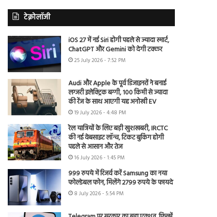
टेक्नोलॉजी
iOS 27 में नई Siri होगी पहले से ज्यादा स्मार्ट,
ChatGPT और Gemini को देगी टक्कर
25 July 2026 - 7:52 PM
Audi और Apple के पूर्व डिजाइनरों ने बनाई
लग्जरी इलेक्ट्रिक बग्गी, 100 किमी से ज्यादा
की रेंज के साथ आएगी यह अनोखी EV
19 July 2026 - 4:48 PM
रेल यात्रियों के लिए बड़ी खुशखबरी, IRCTC
की नई वेबसाइट लॉन्च, टिकट बुकिंग होगी
पहले से आसान और तेज
16 July 2026 - 1:45 PM
999 रुपये में रिजर्व करें Samsung का नया
फोल्डेबल फोन, मिलेंगे 2799 रुपये के फायदे
8 July 2026 - 5:54 PM
Telegram पर सरकार का बड़ा एक्शन, फिल्में