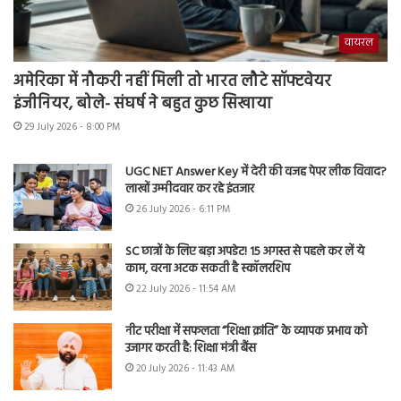
वायरल
अमेरिका में नौकरी नहीं मिली तो भारत लौटे सॉफ्टवेयर
इंजीनियर, बोले- संघर्ष ने बहुत कुछ सिखाया
29 July 2026 - 8:00 PM
UGC NET Answer Key में देरी की वजह पेपर लीक विवाद?
लाखों उम्मीदवार कर रहे इंतजार
26 July 2026 - 6:11 PM
SC छात्रों के लिए बड़ा अपडेट! 15 अगस्त से पहले कर लें ये
काम, वरना अटक सकती है स्कॉलरशिप
22 July 2026 - 11:54 AM
नीट परीक्षा में सफलता “शिक्षा क्रांति” के व्यापक प्रभाव को
उजागर करती है: शिक्षा मंत्री बैंस
20 July 2026 - 11:43 AM