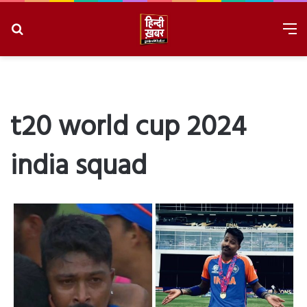
Search
M
for
8/7/2026, 7:20:49 PM
t20 world cup 2024
india squad