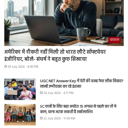
वायरल
अमेरिका में नौकरी नहीं मिली तो भारत लौटे सॉफ्टवेयर
इंजीनियर, बोले- संघर्ष ने बहुत कुछ सिखाया
29 July 2026 - 8:00 PM
UGC NET Answer Key में देरी की वजह पेपर लीक विवाद?
लाखों उम्मीदवार कर रहे इंतजार
26 July 2026 - 6:11 PM
SC छात्रों के लिए बड़ा अपडेट! 15 अगस्त से पहले कर लें ये
काम, वरना अटक सकती है स्कॉलरशिप
22 July 2026 - 11:54 AM