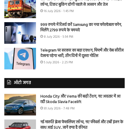
लॉन्च, टिकट बुकिंग होगी पहले से आसान और तेज
16 July 2026 - 1:45 PM
999 रुपये में रिजर्व करें Samsung का नया फोल्डेबल फोन,
मिलेंगे 2799 रुपये के फायदे
8 July 2026 - 5:54 PM
Telegram पर सरकार का बड़ा एक्शन, फिल्में और वेब सीरीज
देखना पड़ेगा भारी, तीन दिनों में दूसरा नोटिस
5 July 2026 - 2:25 PM
ऑटो जगत
Honda City और Verna की बढ़ी टेंशन, नए अवतार में आ
रही Skoda Slavia Facelift
30 July 2026 - 7:48 PM
नई मारुति ब्रेजा फेसलिफ्ट लॉन्च, नए फीचर्स और टर्बो इंजन के
साथ आई SUV, जानें क्या है कीमत