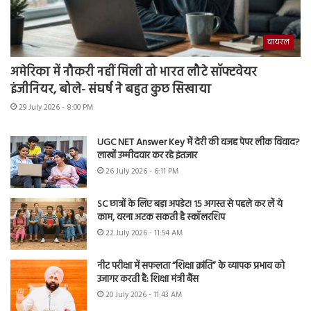
वायरल
अमेरिका में नौकरी नहीं मिली तो भारत लौटे सॉफ्टवेयर
इंजीनियर, बोले- संघर्ष ने बहुत कुछ सिखाया
29 July 2026 - 8:00 PM
UGC NET Answer Key में देरी की वजह पेपर लीक विवाद?
लाखों उम्मीदवार कर रहे इंतजार
26 July 2026 - 6:11 PM
SC छात्रों के लिए बड़ा अपडेट! 15 अगस्त से पहले कर लें ये
काम, वरना अटक सकती है स्कॉलरशिप
22 July 2026 - 11:54 AM
नीट परीक्षा में सफलता “शिक्षा क्रांति” के व्यापक प्रभाव को
उजागर करती है: शिक्षा मंत्री बैंस
20 July 2026 - 11:43 AM