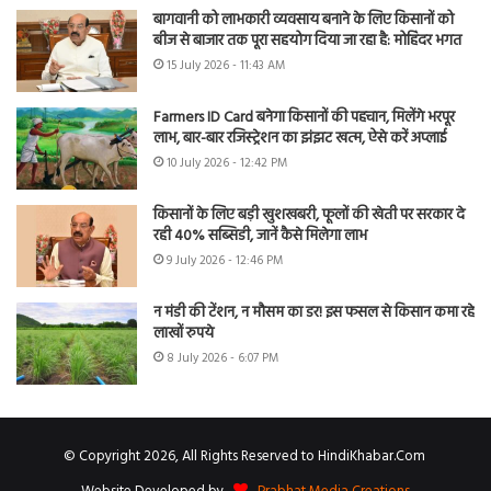
बागवानी को लाभकारी व्यवसाय बनाने के लिए किसानों को
बीज से बाजार तक पूरा सहयोग दिया जा रहा है: मोहिंदर भगत
15 July 2026 - 11:43 AM
Farmers ID Card बनेगा किसानों की पहचान, मिलेंगे भरपूर
लाभ, बार-बार रजिस्ट्रेशन का झंझट खत्म, ऐसे करें अप्लाई
10 July 2026 - 12:42 PM
किसानों के लिए बड़ी खुशखबरी, फूलों की खेती पर सरकार दे
रही 40% सब्सिडी, जानें कैसे मिलेगा लाभ
9 July 2026 - 12:46 PM
न मंडी की टेंशन, न मौसम का डर! इस फसल से किसान कमा रहे
लाखों रुपये
8 July 2026 - 6:07 PM
© Copyright 2026, All Rights Reserved to HindiKhabar.Com