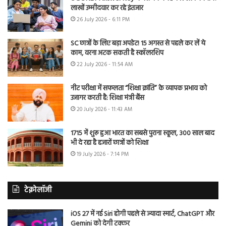
लाखों उम्मीदवार कर रहे इंतजार
26 July 2026 - 6:11 PM
SC छात्रों के लिए बड़ा अपडेट! 15 अगस्त से पहले कर लें ये
काम, वरना अटक सकती है स्कॉलरशिप
22 July 2026 - 11:54 AM
नीट परीक्षा में सफलता “शिक्षा क्रांति” के व्यापक प्रभाव को
उजागर करती है: शिक्षा मंत्री बैंस
20 July 2026 - 11:43 AM
1715 में शुरू हुआ भारत का सबसे पुराना स्कूल, 300 साल बाद
भी दे रहा है हजारों छात्रों को शिक्षा
19 July 2026 - 7:14 PM
टेक्नोलॉजी
iOS 27 में नई Siri होगी पहले से ज्यादा स्मार्ट, ChatGPT और
Gemini को देगी टक्कर