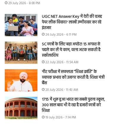
29 July 2026 - 8:00 PM
UGC NET Answer Key में देरी की वजह
पेपर लीक विवाद? लाखों उम्मीदवार कर रहे
इंतजार
26 July 2026 - 6:11 PM
SC छात्रों के लिए बड़ा अपडेट! 15 अगस्त से
पहले कर लें ये काम, वरना अटक सकती है
स्कॉलरशिप
22 July 2026 - 11:54 AM
नीट परीक्षा में सफलता “शिक्षा क्रांति” के
व्यापक प्रभाव को उजागर करती है: शिक्षा मंत्री
बैंस
20 July 2026 - 11:43 AM
1715 में शुरू हुआ भारत का सबसे पुराना स्कूल,
300 साल बाद भी दे रहा है हजारों छात्रों को
शिक्षा
19 July 2026 - 7:14 PM