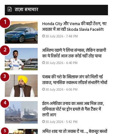
ताज़ा समाचार
Honda City और Verna की बढ़ी टेंशन, नए
अवतार में आ रही Skoda Slavia Facelift
30 July 2026 - 7:48 PM
अजिंक्य रहाणे ने लिया संन्यास, लेकिन कप्तानी
का ये रिकॉर्ड आज तक कोई नहीं तोड़ पाया
30 July 2026 - 6:40 PM
पंजाब की नशे के खिलाफ जंग को मिली नई
ताकत, मानसिक स्वास्थ्य लीडर्स संभालेंगे मोर्चा
30 July 2026 - 6:06 PM
ईरान-अमेरिका तनाव का असर अब मिस्र तक,
दमियाता पोर्ट पर ड्रोन हमले से गैस टैंकर में
लगी आग
30 July 2026 - 5:42 PM
अमित शाह या तो जवाब दें या…., बेकसूर बच्चों