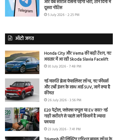
और वेब सीरीज देखना पड़ेगा भारी, तीन दिनों में
दूसरा नोटिस
5 July 2026 - 2:25 PM
ऑटो जगत
Honda City और Verna की बढ़ी टेंशन, नए
अवतार में आ रही Skoda Slavia Facelift
30 July 2026 - 7:48 PM
नई मारुति ब्रेजा फेसलिफ्ट लॉन्च, नए फीचर्स
और टर्बो इंजन के साथ आई SUV, जानें क्या है
कीमत
26 July 2026 - 3:56 PM
E20 पेट्रोल, फ्लेक्स फ्यूल या EV कार? नई
गाड़ी खरीदने से पहले जानें किसमें है ज्यादा
फायदा
23 July 2026 - 7:41 PM
Triumph की लिमिटेड एडिशन बाइक लॉन्च के