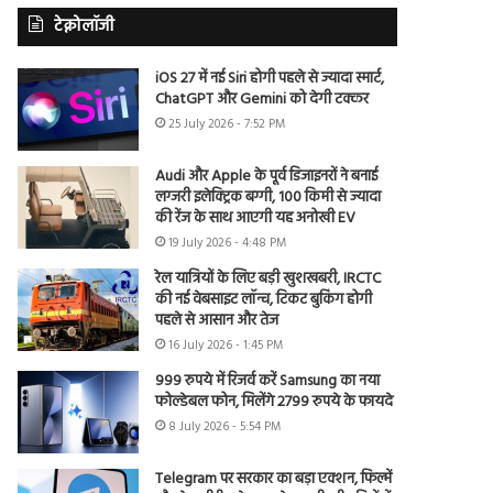
टेक्नोलॉजी
iOS 27 में नई Siri होगी पहले से ज्यादा स्मार्ट,
ChatGPT और Gemini को देगी टक्कर
25 July 2026 - 7:52 PM
Audi और Apple के पूर्व डिजाइनरों ने बनाई
लग्जरी इलेक्ट्रिक बग्गी, 100 किमी से ज्यादा
की रेंज के साथ आएगी यह अनोखी EV
19 July 2026 - 4:48 PM
रेल यात्रियों के लिए बड़ी खुशखबरी, IRCTC
की नई वेबसाइट लॉन्च, टिकट बुकिंग होगी
पहले से आसान और तेज
16 July 2026 - 1:45 PM
999 रुपये में रिजर्व करें Samsung का नया
फोल्डेबल फोन, मिलेंगे 2799 रुपये के फायदे
8 July 2026 - 5:54 PM
Telegram पर सरकार का बड़ा एक्शन, फिल्में