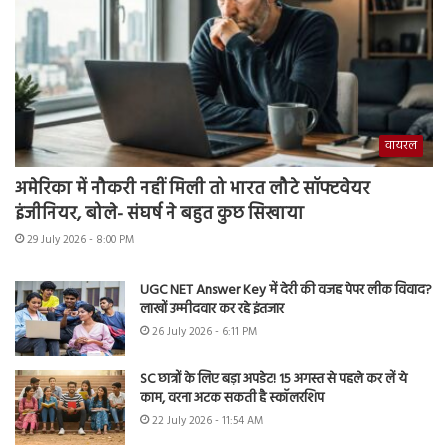
वायरल
अमेरिका में नौकरी नहीं मिली तो भारत लौटे सॉफ्टवेयर
इंजीनियर, बोले- संघर्ष ने बहुत कुछ सिखाया
29 July 2026 - 8:00 PM
UGC NET Answer Key में देरी की वजह पेपर लीक विवाद?
लाखों उम्मीदवार कर रहे इंतजार
26 July 2026 - 6:11 PM
SC छात्रों के लिए बड़ा अपडेट! 15 अगस्त से पहले कर लें ये
काम, वरना अटक सकती है स्कॉलरशिप
22 July 2026 - 11:54 AM