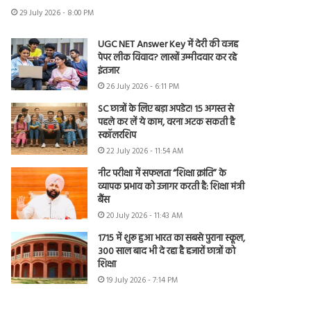
29 July 2026 - 8:00 PM
UGC NET Answer Key में देरी की वजह
पेपर लीक विवाद? लाखों उम्मीदवार कर रहे
इंतजार
26 July 2026 - 6:11 PM
SC छात्रों के लिए बड़ा अपडेट! 15 अगस्त से
पहले कर लें ये काम, वरना अटक सकती है
स्कॉलरशिप
22 July 2026 - 11:54 AM
नीट परीक्षा में सफलता “शिक्षा क्रांति” के
व्यापक प्रभाव को उजागर करती है: शिक्षा मंत्री
बैंस
20 July 2026 - 11:43 AM
1715 में शुरू हुआ भारत का सबसे पुराना स्कूल,
300 साल बाद भी दे रहा है हजारों छात्रों को
शिक्षा
19 July 2026 - 7:14 PM