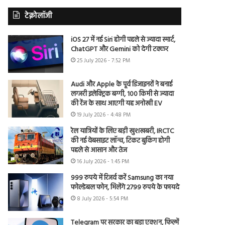
टेक्नोलॉजी
iOS 27 में नई Siri होगी पहले से ज्यादा स्मार्ट,
ChatGPT और Gemini को देगी टक्कर
25 July 2026 - 7:52 PM
Audi और Apple के पूर्व डिजाइनरों ने बनाई
लग्जरी इलेक्ट्रिक बग्गी, 100 किमी से ज्यादा
की रेंज के साथ आएगी यह अनोखी EV
19 July 2026 - 4:48 PM
रेल यात्रियों के लिए बड़ी खुशखबरी, IRCTC
की नई वेबसाइट लॉन्च, टिकट बुकिंग होगी
पहले से आसान और तेज
16 July 2026 - 1:45 PM
999 रुपये में रिजर्व करें Samsung का नया
फोल्डेबल फोन, मिलेंगे 2799 रुपये के फायदे
8 July 2026 - 5:54 PM
Telegram पर सरकार का बड़ा एक्शन, फिल्में