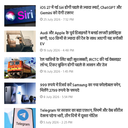
iOS 27 में नई Siri होगी पहले से ज्यादा स्मार्ट, ChatGPT और
Gemini को देगी टक्कर
25 July 2026 - 7:52 PM
Audi और Apple के पूर्व डिजाइनरों ने बनाई लग्जरी इलेक्ट्रिक
बग्गी, 100 किमी से ज्यादा की रेंज के साथ आएगी यह अनोखी
EV
19 July 2026 - 4:48 PM
रेल यात्रियों के लिए बड़ी खुशखबरी, IRCTC की नई वेबसाइट
लॉन्च, टिकट बुकिंग होगी पहले से आसान और तेज
16 July 2026 - 1:45 PM
999 रुपये में रिजर्व करें Samsung का नया फोल्डेबल फोन,
मिलेंगे 2799 रुपये के फायदे
8 July 2026 - 5:54 PM
Telegram पर सरकार का बड़ा एक्शन, फिल्में और वेब सीरीज
देखना पड़ेगा भारी, तीन दिनों में दूसरा नोटिस
5 July 2026 - 2:25 PM