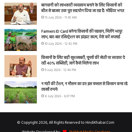
बागवानी को लाभकारी व्यवसाय बनाने के लिए किसानों को
बीज से बाजार तक पूरा सहयोग दिया जा रहा है: मोहिंदर भगत
15 July 2026 - 11:43 AM
Farmers ID Card बनेगा किसानों की पहचान, मिलेंगे भरपूर
लाभ, बार-बार रजिस्ट्रेशन का झंझट खत्म, ऐसे करें अप्लाई
10 July 2026 - 12:42 PM
किसानों के लिए बड़ी खुशखबरी, फूलों की खेती पर सरकार दे
रही 40% सब्सिडी, जानें कैसे मिलेगा लाभ
9 July 2026 - 12:46 PM
न मंडी की टेंशन, न मौसम का डर! इस फसल से किसान कमा रहे
लाखों रुपये
8 July 2026 - 6:07 PM
© Copyright 2026, All Rights Reserved to HindiKhabar.Com