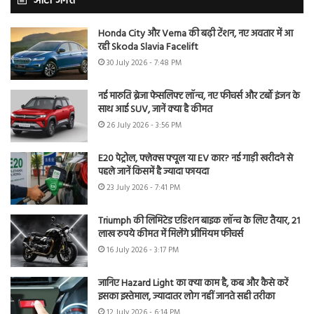
ऑटो जगत
Honda City और Verna की बढ़ी टेंशन, नए अवतार में आ
रही Skoda Slavia Facelift
30 July 2026 - 7:48 PM
नई मारुति ब्रेजा फेसलिफ्ट लॉन्च, नए फीचर्स और टर्बो इंजन के
साथ आई SUV, जानें क्या है कीमत
26 July 2026 - 3:56 PM
E20 पेट्रोल, फ्लेक्स फ्यूल या EV कार? नई गाड़ी खरीदने से
पहले जानें किसमें है ज्यादा फायदा
23 July 2026 - 7:41 PM
Triumph की लिमिटेड एडिशन बाइक लॉन्च के लिए तैयार, 21
लाख रुपये कीमत में मिलेंगे प्रीमियम फीचर्स
16 July 2026 - 3:17 PM
जानिए Hazard Light का क्या काम है, कब और कैसे करें
इसका इस्तेमाल, ज्यादातर लोग नहीं जानते सही तरीका
12 July 2026 - 6:14 PM