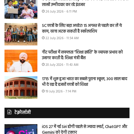
लाखों उम्मीदवार कर रहे इंतजार
26 July 2026 - 6:11 PM
SC छात्रों के लिए बड़ा अपडेट! 15 अगस्त से पहले कर लें ये
काम, वरना अटक सकती है स्कॉलरशिप
22 July 2026 - 11:54 AM
नीट परीक्षा में सफलता “शिक्षा क्रांति” के व्यापक प्रभाव को
उजागर करती है: शिक्षा मंत्री बैंस
20 July 2026 - 11:43 AM
1715 में शुरू हुआ भारत का सबसे पुराना स्कूल, 300 साल बाद
भी दे रहा है हजारों छात्रों को शिक्षा
19 July 2026 - 7:14 PM
टेक्नोलॉजी
iOS 27 में नई Siri होगी पहले से ज्यादा स्मार्ट, ChatGPT और
Gemini को देगी टक्कर