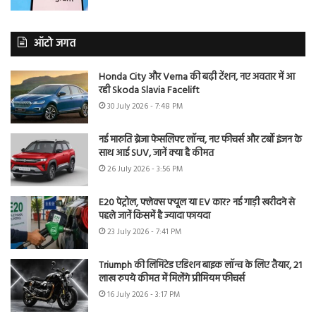
ऑटो जगत
Honda City और Verna की बढ़ी टेंशन, नए अवतार में आ
रही Skoda Slavia Facelift
30 July 2026 - 7:48 PM
नई मारुति ब्रेजा फेसलिफ्ट लॉन्च, नए फीचर्स और टर्बो इंजन के
साथ आई SUV, जानें क्या है कीमत
26 July 2026 - 3:56 PM
E20 पेट्रोल, फ्लेक्स फ्यूल या EV कार? नई गाड़ी खरीदने से
पहले जानें किसमें है ज्यादा फायदा
23 July 2026 - 7:41 PM
Triumph की लिमिटेड एडिशन बाइक लॉन्च के लिए तैयार, 21
लाख रुपये कीमत में मिलेंगे प्रीमियम फीचर्स
16 July 2026 - 3:17 PM