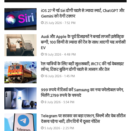
iOS 27 में नई Siri होगी पहले से ज्यादा स्मार्ट, ChatGPT और
Gemini को देगी टक्कर
25 July 2026 - 7:52 PM
Audi और Apple के पूर्व डिजाइनरों ने बनाई लग्जरी इलेक्ट्रिक
बग्गी, 100 किमी से ज्यादा की रेंज के साथ आएगी यह अनोखी
EV
19 July 2026 - 4:48 PM
रेल यात्रियों के लिए बड़ी खुशखबरी, IRCTC की नई वेबसाइट
लॉन्च, टिकट बुकिंग होगी पहले से आसान और तेज
16 July 2026 - 1:45 PM
999 रुपये में रिजर्व करें Samsung का नया फोल्डेबल फोन,
मिलेंगे 2799 रुपये के फायदे
8 July 2026 - 5:54 PM
Telegram पर सरकार का बड़ा एक्शन, फिल्में और वेब सीरीज
देखना पड़ेगा भारी, तीन दिनों में दूसरा नोटिस
5 July 2026 - 2:25 PM