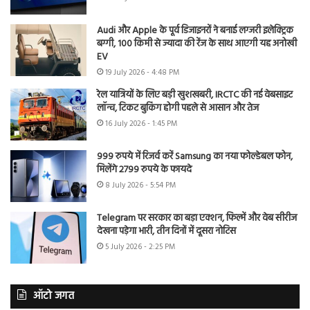
Audi और Apple के पूर्व डिजाइनरों ने बनाई लग्जरी इलेक्ट्रिक
बग्गी, 100 किमी से ज्यादा की रेंज के साथ आएगी यह अनोखी
EV
19 July 2026 - 4:48 PM
रेल यात्रियों के लिए बड़ी खुशखबरी, IRCTC की नई वेबसाइट
लॉन्च, टिकट बुकिंग होगी पहले से आसान और तेज
16 July 2026 - 1:45 PM
999 रुपये में रिजर्व करें Samsung का नया फोल्डेबल फोन,
मिलेंगे 2799 रुपये के फायदे
8 July 2026 - 5:54 PM
Telegram पर सरकार का बड़ा एक्शन, फिल्में और वेब सीरीज
देखना पड़ेगा भारी, तीन दिनों में दूसरा नोटिस
5 July 2026 - 2:25 PM
ऑटो जगत