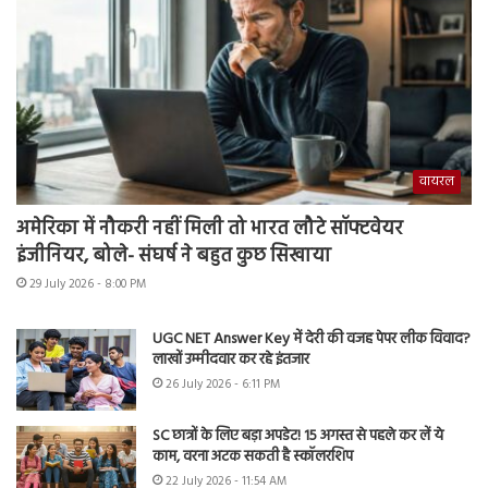
वायरल
अमेरिका में नौकरी नहीं मिली तो भारत लौटे सॉफ्टवेयर
इंजीनियर, बोले- संघर्ष ने बहुत कुछ सिखाया
29 July 2026 - 8:00 PM
UGC NET Answer Key में देरी की वजह पेपर लीक विवाद?
लाखों उम्मीदवार कर रहे इंतजार
26 July 2026 - 6:11 PM
SC छात्रों के लिए बड़ा अपडेट! 15 अगस्त से पहले कर लें ये
काम, वरना अटक सकती है स्कॉलरशिप
22 July 2026 - 11:54 AM