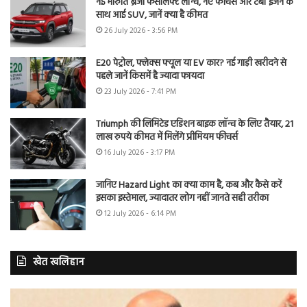
नई मारुति ब्रेजा फेसलिफ्ट लॉन्च, नए फीचर्स और टर्बो इंजन के
साथ आई SUV, जानें क्या है कीमत
26 July 2026 - 3:56 PM
E20 पेट्रोल, फ्लेक्स फ्यूल या EV कार? नई गाड़ी खरीदने से
पहले जानें किसमें है ज्यादा फायदा
23 July 2026 - 7:41 PM
Triumph की लिमिटेड एडिशन बाइक लॉन्च के लिए तैयार, 21
लाख रुपये कीमत में मिलेंगे प्रीमियम फीचर्स
16 July 2026 - 3:17 PM
जानिए Hazard Light का क्या काम है, कब और कैसे करें
इसका इस्तेमाल, ज्यादातर लोग नहीं जानते सही तरीका
12 July 2026 - 6:14 PM
खेत खलिहान