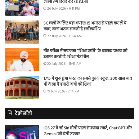
लाखों उम्मीदवार कर रहे इंतजार
26 July 2026 - 6:11 PM
SC छात्रों के लिए बड़ा अपडेट! 15 अगस्त से पहले कर लें ये
काम, वरना अटक सकती है स्कॉलरशिप
22 July 2026 - 11:54 AM
नीट परीक्षा में सफलता “शिक्षा क्रांति” के व्यापक प्रभाव को
उजागर करती है: शिक्षा मंत्री बैंस
20 July 2026 - 11:43 AM
1715 में शुरू हुआ भारत का सबसे पुराना स्कूल, 300 साल बाद
भी दे रहा है हजारों छात्रों को शिक्षा
19 July 2026 - 7:14 PM
टेक्नोलॉजी
iOS 27 में नई Siri होगी पहले से ज्यादा स्मार्ट, ChatGPT और
Gemini को देगी टक्कर