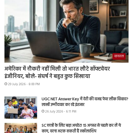
वायरल
अमेरिका में नौकरी नहीं मिली तो भारत लौटे सॉफ्टवेयर
इंजीनियर, बोले- संघर्ष ने बहुत कुछ सिखाया
29 July 2026 - 8:00 PM
UGC NET Answer Key में देरी की वजह पेपर लीक विवाद?
लाखों उम्मीदवार कर रहे इंतजार
26 July 2026 - 6:11 PM
SC छात्रों के लिए बड़ा अपडेट! 15 अगस्त से पहले कर लें ये
काम, वरना अटक सकती है स्कॉलरशिप