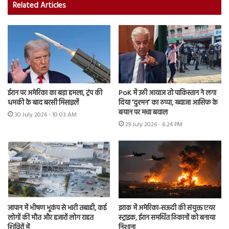
Related Articles
ईरान पर अमेरिका का बड़ा हमला, ट्रंप की
PoK में उठी आवाज तो पाकिस्तान ने लगा
धमकी के बाद बरसी मिसाइलें
दिया ‘दुश्मन’ का ठप्पा, ख्वाजा आसिफ के
बयान पर मचा बवाल
30 July 2026 - 10:03 AM
29 July 2026 - 6:24 PM
जापान में भीषण भूकंप से भारी तबाही, कई
इराक में अमेरिका-सऊदी की संयुक्त एयर
लोगों की मौत और हजारों लोग राहत
स्ट्राइक, ईरान समर्थित ठिकानों को बनाया
शिविरों में
निशाना