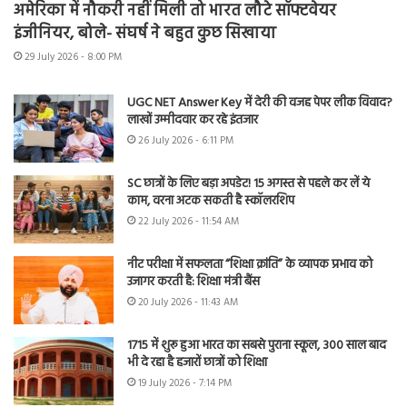
अमेरिका में नौकरी नहीं मिली तो भारत लौटे सॉफ्टवेयर
इंजीनियर, बोले- संघर्ष ने बहुत कुछ सिखाया
29 July 2026 - 8:00 PM
UGC NET Answer Key में देरी की वजह पेपर लीक विवाद?
लाखों उम्मीदवार कर रहे इंतजार
26 July 2026 - 6:11 PM
SC छात्रों के लिए बड़ा अपडेट! 15 अगस्त से पहले कर लें ये
काम, वरना अटक सकती है स्कॉलरशिप
22 July 2026 - 11:54 AM
नीट परीक्षा में सफलता “शिक्षा क्रांति” के व्यापक प्रभाव को
उजागर करती है: शिक्षा मंत्री बैंस
20 July 2026 - 11:43 AM
1715 में शुरू हुआ भारत का सबसे पुराना स्कूल, 300 साल बाद
भी दे रहा है हजारों छात्रों को शिक्षा
19 July 2026 - 7:14 PM