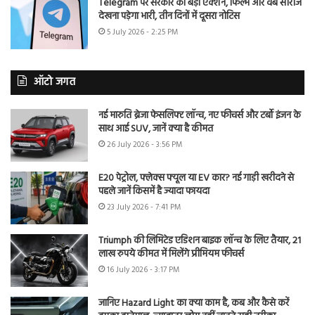
Telegram पर सरकार का बड़ा एक्शन, फिल्में और वेब सीरीज
देखना पड़ेगा भारी, तीन दिनों में दूसरा नोटिस
5 July 2026 - 2:25 PM
ऑटो जगत
नई मारुति ब्रेजा फेसलिफ्ट लॉन्च, नए फीचर्स और टर्बो इंजन के
साथ आई SUV, जानें क्या है कीमत
26 July 2026 - 3:56 PM
E20 पेट्रोल, फ्लेक्स फ्यूल या EV कार? नई गाड़ी खरीदने से
पहले जानें किसमें है ज्यादा फायदा
23 July 2026 - 7:41 PM
Triumph की लिमिटेड एडिशन बाइक लॉन्च के लिए तैयार, 21
लाख रुपये कीमत में मिलेंगे प्रीमियम फीचर्स
16 July 2026 - 3:17 PM
जानिए Hazard Light का क्या काम है, कब और कैसे करें