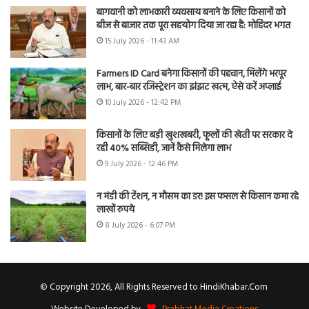
बागवानी को लाभकारी व्यवसाय बनाने के लिए किसानों को
बीज से बाजार तक पूरा सहयोग दिया जा रहा है: मोहिंदर भगत
15 July 2026 - 11:43 AM
Farmers ID Card बनेगा किसानों की पहचान, मिलेंगे भरपूर
लाभ, बार-बार रजिस्ट्रेशन का झंझट खत्म, ऐसे करें अप्लाई
10 July 2026 - 12:42 PM
किसानों के लिए बड़ी खुशखबरी, फूलों की खेती पर सरकार दे
रही 40% सब्सिडी, जानें कैसे मिलेगा लाभ
9 July 2026 - 12:46 PM
न मंडी की टेंशन, न मौसम का डर! इस फसल से किसान कमा रहे
लाखों रुपये
8 July 2026 - 6:07 PM
© Copyright 2026, All Rights Reserved to HindiKhabar.Com