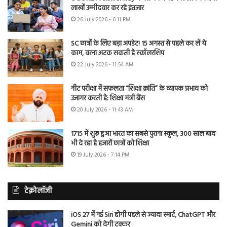
लाखों उम्मीदवार कर रहे इंतजार
26 July 2026 - 6:11 PM
SC छात्रों के लिए बड़ा अपडेट! 15 अगस्त से पहले कर लें ये
काम, वरना अटक सकती है स्कॉलरशिप
22 July 2026 - 11:54 AM
नीट परीक्षा में सफलता “शिक्षा क्रांति” के व्यापक प्रभाव को
उजागर करती है: शिक्षा मंत्री बैंस
20 July 2026 - 11:43 AM
1715 में शुरू हुआ भारत का सबसे पुराना स्कूल, 300 साल बाद
भी दे रहा है हजारों छात्रों को शिक्षा
19 July 2026 - 7:14 PM
टेक्नोलॉजी
iOS 27 में नई Siri होगी पहले से ज्यादा स्मार्ट, ChatGPT और
Gemini को देगी टक्कर