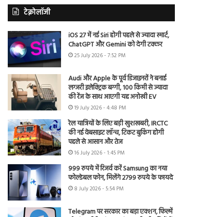
टेक्नोलॉजी
iOS 27 में नई Siri होगी पहले से ज्यादा स्मार्ट,
ChatGPT और Gemini को देगी टक्कर
25 July 2026 - 7:52 PM
Audi और Apple के पूर्व डिजाइनरों ने बनाई
लग्जरी इलेक्ट्रिक बग्गी, 100 किमी से ज्यादा
की रेंज के साथ आएगी यह अनोखी EV
19 July 2026 - 4:48 PM
रेल यात्रियों के लिए बड़ी खुशखबरी, IRCTC
की नई वेबसाइट लॉन्च, टिकट बुकिंग होगी
पहले से आसान और तेज
16 July 2026 - 1:45 PM
999 रुपये में रिजर्व करें Samsung का नया
फोल्डेबल फोन, मिलेंगे 2799 रुपये के फायदे
8 July 2026 - 5:54 PM
Telegram पर सरकार का बड़ा एक्शन, फिल्में