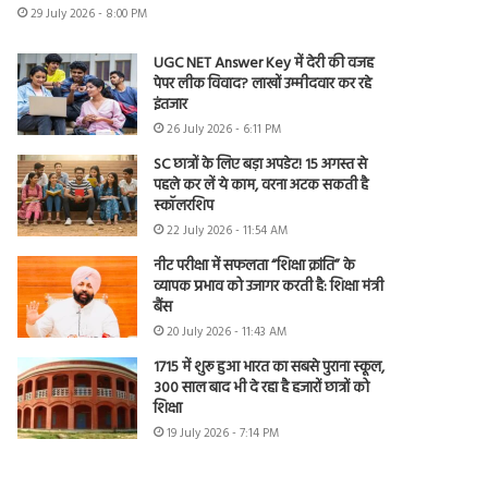
29 July 2026 - 8:00 PM
UGC NET Answer Key में देरी की वजह
पेपर लीक विवाद? लाखों उम्मीदवार कर रहे
इंतजार
26 July 2026 - 6:11 PM
SC छात्रों के लिए बड़ा अपडेट! 15 अगस्त से
पहले कर लें ये काम, वरना अटक सकती है
स्कॉलरशिप
22 July 2026 - 11:54 AM
नीट परीक्षा में सफलता “शिक्षा क्रांति” के
व्यापक प्रभाव को उजागर करती है: शिक्षा मंत्री
बैंस
20 July 2026 - 11:43 AM
1715 में शुरू हुआ भारत का सबसे पुराना स्कूल,
300 साल बाद भी दे रहा है हजारों छात्रों को
शिक्षा
19 July 2026 - 7:14 PM