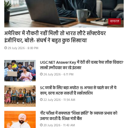
वायरल
अमेरिका में नौकरी नहीं मिली तो भारत लौटे सॉफ्टवेयर
इंजीनियर, बोले- संघर्ष ने बहुत कुछ सिखाया
29 July 2026 - 8:00 PM
UGC NET Answer Key में देरी की वजह पेपर लीक विवाद?
लाखों उम्मीदवार कर रहे इंतजार
26 July 2026 - 6:11 PM
SC छात्रों के लिए बड़ा अपडेट! 15 अगस्त से पहले कर लें ये
काम, वरना अटक सकती है स्कॉलरशिप
22 July 2026 - 11:54 AM
नीट परीक्षा में सफलता “शिक्षा क्रांति” के व्यापक प्रभाव को
उजागर करती है: शिक्षा मंत्री बैंस
20 July 2026 - 11:43 AM