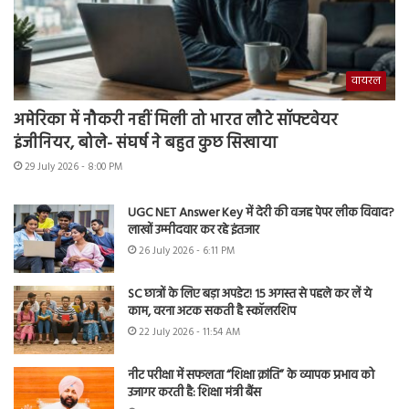
वायरल
अमेरिका में नौकरी नहीं मिली तो भारत लौटे सॉफ्टवेयर
इंजीनियर, बोले- संघर्ष ने बहुत कुछ सिखाया
29 July 2026 - 8:00 PM
UGC NET Answer Key में देरी की वजह पेपर लीक विवाद?
लाखों उम्मीदवार कर रहे इंतजार
26 July 2026 - 6:11 PM
SC छात्रों के लिए बड़ा अपडेट! 15 अगस्त से पहले कर लें ये
काम, वरना अटक सकती है स्कॉलरशिप
22 July 2026 - 11:54 AM
नीट परीक्षा में सफलता “शिक्षा क्रांति” के व्यापक प्रभाव को
उजागर करती है: शिक्षा मंत्री बैंस