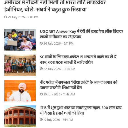
अमेरिका में नौकरी नहीं मिली तो भारत लौटे सॉफ्टवेयर
इंजीनियर, बोले- संघर्ष ने बहुत कुछ सिखाया
29 July 2026 - 8:00 PM
UGC NET Answer Key में देरी की वजह पेपर लीक विवाद?
लाखों उम्मीदवार कर रहे इंतजार
26 July 2026 - 6:11 PM
SC छात्रों के लिए बड़ा अपडेट! 15 अगस्त से पहले कर लें ये
काम, वरना अटक सकती है स्कॉलरशिप
22 July 2026 - 11:54 AM
नीट परीक्षा में सफलता “शिक्षा क्रांति” के व्यापक प्रभाव को
उजागर करती है: शिक्षा मंत्री बैंस
20 July 2026 - 11:43 AM
1715 में शुरू हुआ भारत का सबसे पुराना स्कूल, 300 साल बाद
भी दे रहा है हजारों छात्रों को शिक्षा
19 July 2026 - 7:14 PM