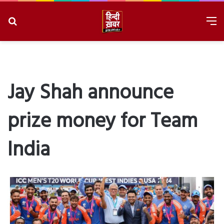
Search
M
for
8/6/2026, 6:09:22 AM
Jay Shah announce
prize money for Team
India