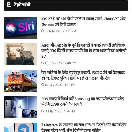
टेक्नोलॉजी
iOS 27 में नई Siri होगी पहले से ज्यादा स्मार्ट, ChatGPT और
Gemini को देगी टक्कर
25 July 2026 - 7:52 PM
Audi और Apple के पूर्व डिजाइनरों ने बनाई लग्जरी इलेक्ट्रिक
बग्गी, 100 किमी से ज्यादा की रेंज के साथ आएगी यह अनोखी
EV
19 July 2026 - 4:48 PM
रेल यात्रियों के लिए बड़ी खुशखबरी, IRCTC की नई वेबसाइट
लॉन्च, टिकट बुकिंग होगी पहले से आसान और तेज
16 July 2026 - 1:45 PM
999 रुपये में रिजर्व करें Samsung का नया फोल्डेबल फोन,
मिलेंगे 2799 रुपये के फायदे
8 July 2026 - 5:54 PM
Telegram पर सरकार का बड़ा एक्शन, फिल्में और वेब सीरीज
देखना पड़ेगा भारी, तीन दिनों में दूसरा नोटिस