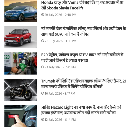
Honda City और Verna की बढ़ी टेंशन, नए अवतार में आ
रही Skoda Slavia Facelift
30 July 2026 - 7:48 PM
नई मारुति ब्रेजा फेसलिफ्ट लॉन्च, नए फीचर्स और टर्बो इंजन के
साथ आई SUV, जानें क्या है कीमत
26 July 2026 - 3:56 PM
E20 पेट्रोल, फ्लेक्स फ्यूल या EV कार? नई गाड़ी खरीदने से
पहले जानें किसमें है ज्यादा फायदा
23 July 2026 - 7:41 PM
Triumph की लिमिटेड एडिशन बाइक लॉन्च के लिए तैयार, 21
लाख रुपये कीमत में मिलेंगे प्रीमियम फीचर्स
16 July 2026 - 3:17 PM
जानिए Hazard Light का क्या काम है, कब और कैसे करें
इसका इस्तेमाल, ज्यादातर लोग नहीं जानते सही तरीका
12 July 2026 - 6:14 PM