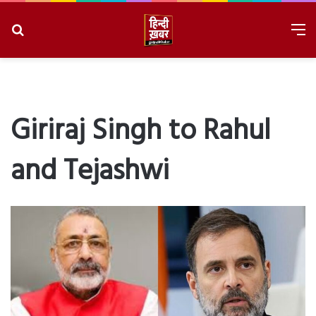
Search
M
for
8/6/2026, 11:20:36 PM
Giriraj Singh to Rahul
and Tejashwi