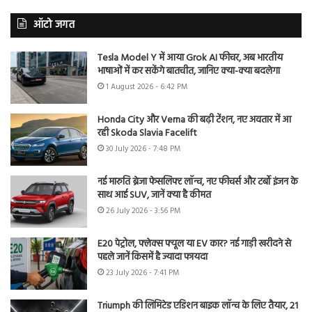
ऑटो जगत
Tesla Model Y में आया Grok AI फीचर, अब भारतीय
भाषाओं में कर सकेंगे बातचीत, जानिए क्या-क्या बदलेगा
1 August 2026 - 6:42 PM
Honda City और Verna की बढ़ी टेंशन, नए अवतार में आ
रही Skoda Slavia Facelift
30 July 2026 - 7:48 PM
नई मारुति ब्रेजा फेसलिफ्ट लॉन्च, नए फीचर्स और टर्बो इंजन के
साथ आई SUV, जानें क्या है कीमत
26 July 2026 - 3:56 PM
E20 पेट्रोल, फ्लेक्स फ्यूल या EV कार? नई गाड़ी खरीदने से
पहले जानें किसमें है ज्यादा फायदा
23 July 2026 - 7:41 PM
Triumph की लिमिटेड एडिशन बाइक लॉन्च के लिए तैयार, 21