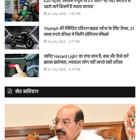
E20 पेट्रोल, फ्लेक्स फ्यूल या EV कार? नई गाड़ी खरीदने से
पहले जानें किसमें है ज्यादा फायदा
23 July 2026 - 7:41 PM
Triumph की लिमिटेड एडिशन बाइक लॉन्च के लिए तैयार, 21
लाख रुपये कीमत में मिलेंगे प्रीमियम फीचर्स
16 July 2026 - 3:17 PM
जानिए Hazard Light का क्या काम है, कब और कैसे करें
इसका इस्तेमाल, ज्यादातर लोग नहीं जानते सही तरीका
12 July 2026 - 6:14 PM
खेत खलिहान