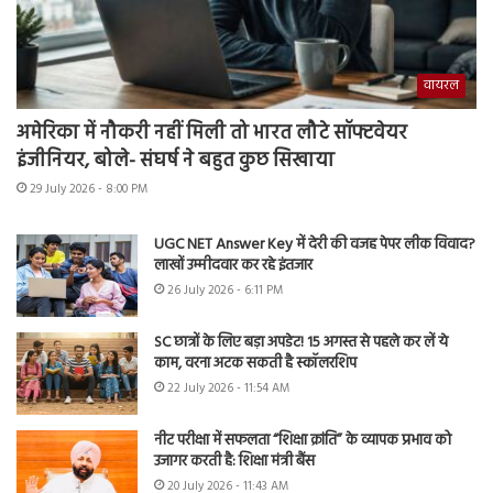
वायरल
अमेरिका में नौकरी नहीं मिली तो भारत लौटे सॉफ्टवेयर
इंजीनियर, बोले- संघर्ष ने बहुत कुछ सिखाया
29 July 2026 - 8:00 PM
UGC NET Answer Key में देरी की वजह पेपर लीक विवाद?
लाखों उम्मीदवार कर रहे इंतजार
26 July 2026 - 6:11 PM
SC छात्रों के लिए बड़ा अपडेट! 15 अगस्त से पहले कर लें ये
काम, वरना अटक सकती है स्कॉलरशिप
22 July 2026 - 11:54 AM
नीट परीक्षा में सफलता “शिक्षा क्रांति” के व्यापक प्रभाव को
उजागर करती है: शिक्षा मंत्री बैंस
20 July 2026 - 11:43 AM