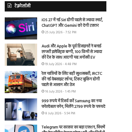
टेक्नोलॉजी
iOS 27 में नई Siri होगी पहले से ज्यादा स्मार्ट,
ChatGPT और Gemini को देगी टक्कर
25 July 2026 - 7:52 PM
Audi और Apple के पूर्व डिजाइनरों ने बनाई
लग्जरी इलेक्ट्रिक बग्गी, 100 किमी से ज्यादा
की रेंज के साथ आएगी यह अनोखी EV
19 July 2026 - 4:48 PM
रेल यात्रियों के लिए बड़ी खुशखबरी, IRCTC
की नई वेबसाइट लॉन्च, टिकट बुकिंग होगी
पहले से आसान और तेज
16 July 2026 - 1:45 PM
999 रुपये में रिजर्व करें Samsung का नया
फोल्डेबल फोन, मिलेंगे 2799 रुपये के फायदे
8 July 2026 - 5:54 PM
Telegram पर सरकार का बड़ा एक्शन, फिल्में