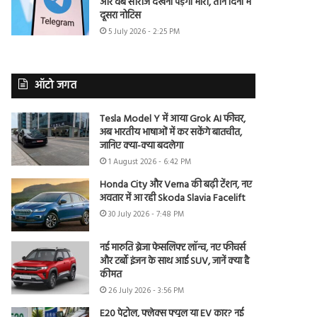
और वेब सीरीज देखना पड़ेगा भारी, तीन दिनों में
दूसरा नोटिस
5 July 2026 - 2:25 PM
ऑटो जगत
Tesla Model Y में आया Grok AI फीचर,
अब भारतीय भाषाओं में कर सकेंगे बातचीत,
जानिए क्या-क्या बदलेगा
1 August 2026 - 6:42 PM
Honda City और Verna की बढ़ी टेंशन, नए
अवतार में आ रही Skoda Slavia Facelift
30 July 2026 - 7:48 PM
नई मारुति ब्रेजा फेसलिफ्ट लॉन्च, नए फीचर्स
और टर्बो इंजन के साथ आई SUV, जानें क्या है
कीमत
26 July 2026 - 3:56 PM
E20 पेट्रोल, फ्लेक्स फ्यूल या EV कार? नई