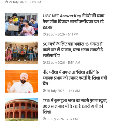
29 July 2026 - 8:00 PM
UGC NET Answer Key में देरी की वजह
पेपर लीक विवाद? लाखों उम्मीदवार कर रहे
इंतजार
26 July 2026 - 6:11 PM
SC छात्रों के लिए बड़ा अपडेट! 15 अगस्त से
पहले कर लें ये काम, वरना अटक सकती है
स्कॉलरशिप
22 July 2026 - 11:54 AM
नीट परीक्षा में सफलता “शिक्षा क्रांति” के
व्यापक प्रभाव को उजागर करती है: शिक्षा मंत्री
बैंस
20 July 2026 - 11:43 AM
1715 में शुरू हुआ भारत का सबसे पुराना स्कूल,
300 साल बाद भी दे रहा है हजारों छात्रों को
शिक्षा
19 July 2026 - 7:14 PM