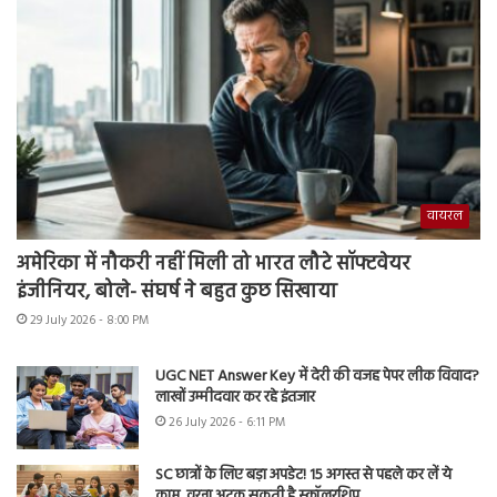
वायरल
अमेरिका में नौकरी नहीं मिली तो भारत लौटे सॉफ्टवेयर
इंजीनियर, बोले- संघर्ष ने बहुत कुछ सिखाया
29 July 2026 - 8:00 PM
UGC NET Answer Key में देरी की वजह पेपर लीक विवाद?
लाखों उम्मीदवार कर रहे इंतजार
26 July 2026 - 6:11 PM
SC छात्रों के लिए बड़ा अपडेट! 15 अगस्त से पहले कर लें ये
काम, वरना अटक सकती है स्कॉलरशिप