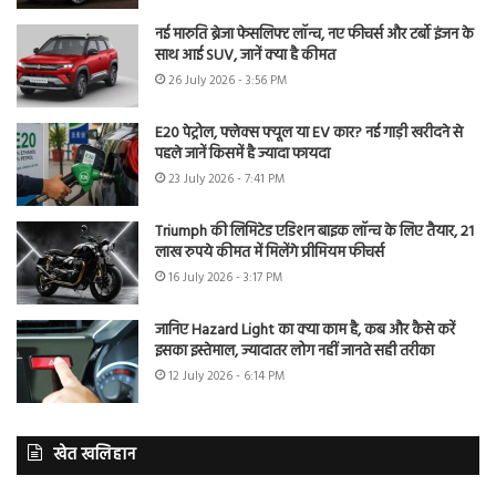
नई मारुति ब्रेजा फेसलिफ्ट लॉन्च, नए फीचर्स और टर्बो इंजन के
साथ आई SUV, जानें क्या है कीमत
26 July 2026 - 3:56 PM
E20 पेट्रोल, फ्लेक्स फ्यूल या EV कार? नई गाड़ी खरीदने से
पहले जानें किसमें है ज्यादा फायदा
23 July 2026 - 7:41 PM
Triumph की लिमिटेड एडिशन बाइक लॉन्च के लिए तैयार, 21
लाख रुपये कीमत में मिलेंगे प्रीमियम फीचर्स
16 July 2026 - 3:17 PM
जानिए Hazard Light का क्या काम है, कब और कैसे करें
इसका इस्तेमाल, ज्यादातर लोग नहीं जानते सही तरीका
12 July 2026 - 6:14 PM
खेत खलिहान