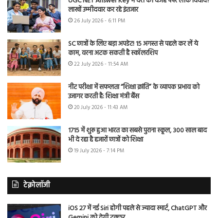
UGC NET Answer Key में देरी की वजह पेपर लीक विवाद?
लाखों उम्मीदवार कर रहे इंतजार
26 July 2026 - 6:11 PM
SC छात्रों के लिए बड़ा अपडेट! 15 अगस्त से पहले कर लें ये
काम, वरना अटक सकती है स्कॉलरशिप
22 July 2026 - 11:54 AM
नीट परीक्षा में सफलता “शिक्षा क्रांति” के व्यापक प्रभाव को
उजागर करती है: शिक्षा मंत्री बैंस
20 July 2026 - 11:43 AM
1715 में शुरू हुआ भारत का सबसे पुराना स्कूल, 300 साल बाद
भी दे रहा है हजारों छात्रों को शिक्षा
19 July 2026 - 7:14 PM
टेक्नोलॉजी
iOS 27 में नई Siri होगी पहले से ज्यादा स्मार्ट, ChatGPT और
Gemini को देगी टक्कर