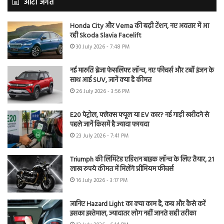
ऑटो जगत
Honda City और Verna की बढ़ी टेंशन, नए अवतार में आ
रही Skoda Slavia Facelift
30 July 2026 - 7:48 PM
नई मारुति ब्रेजा फेसलिफ्ट लॉन्च, नए फीचर्स और टर्बो इंजन के
साथ आई SUV, जानें क्या है कीमत
26 July 2026 - 3:56 PM
E20 पेट्रोल, फ्लेक्स फ्यूल या EV कार? नई गाड़ी खरीदने से
पहले जानें किसमें है ज्यादा फायदा
23 July 2026 - 7:41 PM
Triumph की लिमिटेड एडिशन बाइक लॉन्च के लिए तैयार, 21
लाख रुपये कीमत में मिलेंगे प्रीमियम फीचर्स
16 July 2026 - 3:17 PM
जानिए Hazard Light का क्या काम है, कब और कैसे करें
इसका इस्तेमाल, ज्यादातर लोग नहीं जानते सही तरीका