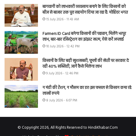
बागवानी को लाभकारी व्यवसाय बनाने के लिए किसानों को
बीज से बाजार तक पूरा सहयोग दिया जा रहा है: मोहिंदर भगत
15 July 2026 - 11:43 AM
Farmers ID Card बनेगा किसानों की पहचान, मिलेंगे भरपूर
लाभ, बार-बार रजिस्ट्रेशन का झंझट खत्म, ऐसे करें अप्लाई
10 July 2026 - 12:42 PM
किसानों के लिए बड़ी खुशखबरी, फूलों की खेती पर सरकार दे
रही 40% सब्सिडी, जानें कैसे मिलेगा लाभ
9 July 2026 - 12:46 PM
न मंडी की टेंशन, न मौसम का डर! इस फसल से किसान कमा रहे
लाखों रुपये
8 July 2026 - 6:07 PM
© Copyright 2026, All Rights Reserved to HindiKhabar.Com