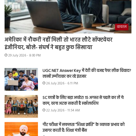
वायरल
अमेरिका में नौकरी नहीं मिली तो भारत लौटे सॉफ्टवेयर
इंजीनियर, बोले- संघर्ष ने बहुत कुछ सिखाया
29 July 2026 - 8:00 PM
UGC NET Answer Key में देरी की वजह पेपर लीक विवाद?
लाखों उम्मीदवार कर रहे इंतजार
26 July 2026 - 6:11 PM
SC छात्रों के लिए बड़ा अपडेट! 15 अगस्त से पहले कर लें ये
काम, वरना अटक सकती है स्कॉलरशिप
22 July 2026 - 11:54 AM
नीट परीक्षा में सफलता “शिक्षा क्रांति” के व्यापक प्रभाव को
उजागर करती है: शिक्षा मंत्री बैंस