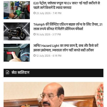
E20 पेट्रोल, फ्लेक्स फ्यूल या EV कार? नई गाड़ी खरीदने से
पहले जानें किसमें है ज्यादा फायदा
23 July 2026 - 7:41 PM
Triumph की लिमिटेड एडिशन बाइक लॉन्च के लिए तैयार, 21
लाख रुपये कीमत में मिलेंगे प्रीमियम फीचर्स
16 July 2026 - 3:17 PM
जानिए Hazard Light का क्या काम है, कब और कैसे करें
इसका इस्तेमाल, ज्यादातर लोग नहीं जानते सही तरीका
12 July 2026 - 6:14 PM
खेत खलिहान