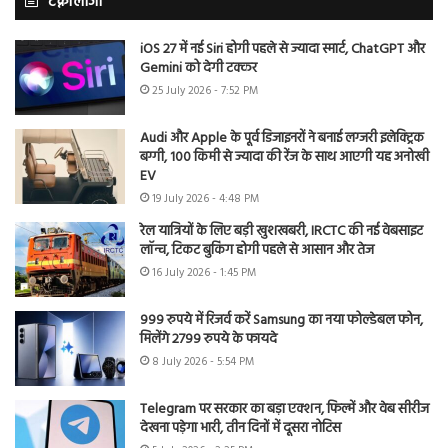
टेक्नोलॉजी
iOS 27 में नई Siri होगी पहले से ज्यादा स्मार्ट, ChatGPT और
Gemini को देगी टक्कर
25 July 2026 - 7:52 PM
Audi और Apple के पूर्व डिजाइनरों ने बनाई लग्जरी इलेक्ट्रिक
बग्गी, 100 किमी से ज्यादा की रेंज के साथ आएगी यह अनोखी
EV
19 July 2026 - 4:48 PM
रेल यात्रियों के लिए बड़ी खुशखबरी, IRCTC की नई वेबसाइट
लॉन्च, टिकट बुकिंग होगी पहले से आसान और तेज
16 July 2026 - 1:45 PM
999 रुपये में रिजर्व करें Samsung का नया फोल्डेबल फोन,
मिलेंगे 2799 रुपये के फायदे
8 July 2026 - 5:54 PM
Telegram पर सरकार का बड़ा एक्शन, फिल्में और वेब सीरीज
देखना पड़ेगा भारी, तीन दिनों में दूसरा नोटिस