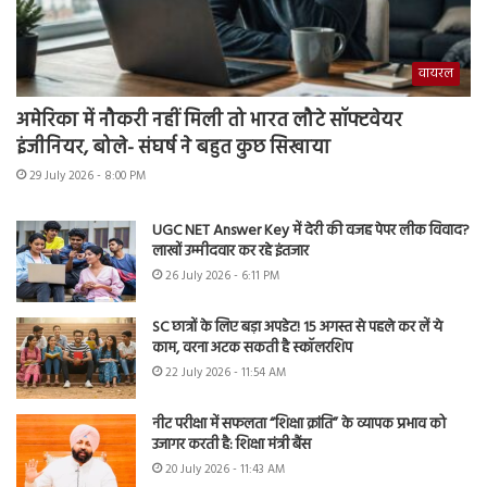
वायरल
अमेरिका में नौकरी नहीं मिली तो भारत लौटे सॉफ्टवेयर
इंजीनियर, बोले- संघर्ष ने बहुत कुछ सिखाया
29 July 2026 - 8:00 PM
UGC NET Answer Key में देरी की वजह पेपर लीक विवाद?
लाखों उम्मीदवार कर रहे इंतजार
26 July 2026 - 6:11 PM
SC छात्रों के लिए बड़ा अपडेट! 15 अगस्त से पहले कर लें ये
काम, वरना अटक सकती है स्कॉलरशिप
22 July 2026 - 11:54 AM
नीट परीक्षा में सफलता “शिक्षा क्रांति” के व्यापक प्रभाव को
उजागर करती है: शिक्षा मंत्री बैंस
20 July 2026 - 11:43 AM